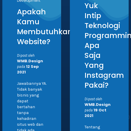
Development
Yuk
Apakah
Intip
Kamu
Teknologi
Membutuhkan
Programmi
Website?
Apa
Saja
Dipost oleh
WMB.Design
Yang
12 Sep
pada
2021
Instagram
Pakai?
Jawabannya YA.
Tidak banyak
bisnis yang
Dipost oleh
dapat
WMB.Design
bertahan
19 Oct
pada
tanpa
2021
kehadiran
situs web dan
Tentang
tidak ada ...